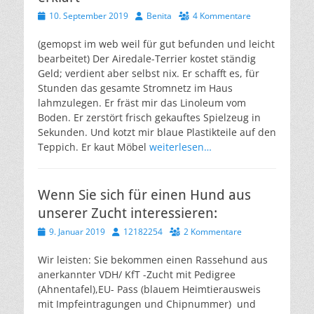
Veröffentlicht
Autor
10. September 2019
Benita
4 Kommentare
am
(gemopst im web weil für gut befunden und leicht
bearbeitet) Der Airedale-Terrier kostet ständig
Geld; verdient aber selbst nix. Er schafft es, für
Stunden das gesamte Stromnetz im Haus
lahmzulegen. Er fräst mir das Linoleum vom
Boden. Er zerstört frisch gekauftes Spielzeug in
Sekunden. Und kotzt mir blaue Plastikteile auf den
Teppich. Er kaut Möbel
weiterlesen…
Wenn Sie sich für einen Hund aus
unserer Zucht interessieren:
Veröffentlicht
Autor
9. Januar 2019
12182254
2 Kommentare
am
Wir leisten: Sie bekommen einen Rassehund aus
anerkannter VDH/ KfT -Zucht mit Pedigree
(Ahnentafel),EU- Pass (blauem Heimtierausweis
mit Impfeintragungen und Chipnummer) und