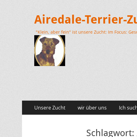
Airedale-Terrier-
"Klein, aber fein" ist unsere Zucht: Im Focus: G
Primäres
Zum
Unsere Zucht
wir über uns
Ich suc
Inhalt
Menü
springen
Schlagwort: