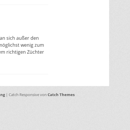
man sich außer den
möglichst wenig zum
dem richtigen Züchter
ung
| Catch Responsive von
Catch Themes