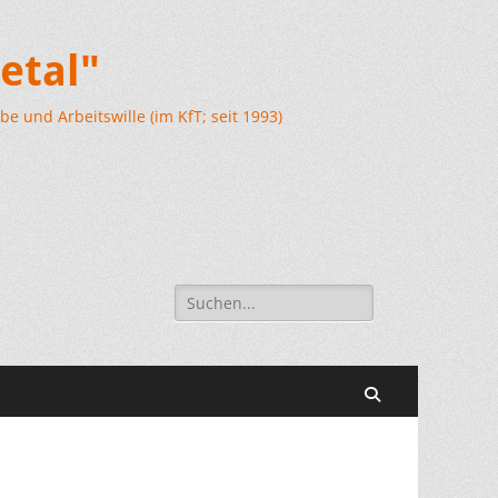
etal"
e und Arbeitswille (im KfT; seit 1993)
Suchen
nach:
Suchen