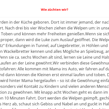
Wie züchten wir?
den in der Küche geboren. Dort ist immer jemand, der nac
t. Nach drei bis vier Wochen ziehen die Welpen um: in un
 Toben und können mehr Freiheiten genießen.Wenn sie sich
 proper, dann wird die Luke zum Auslauf geöffnet. Die Wel
z“ Erkundungen in Tunnel, auf Liegebretter, in Höhlen und 
 Wackelbretter kennen und alles Mögliche an Spielzeug, an
n sie ca. sechs Wochen alt sind, lernen sie Leine und Ha
Laufen an der Leine gewöhnt.Wir verbinden diese Gewöhnun
fahren: Alle kommen mit Mama ins Auto, wir fahren auf das
nd dann können die Kleinen erst einmal laufen und toben.
 wird hinter Mama hergelaufen – so ist die Gewöhnung einfac
esonders viel Kontakt zu Kindern und vielen anderen Mens
ation zu gewöhnen. Mit knapp acht Wochen geht es dann im 
n 10 Minuten Fahrt. Dort werden die Welpen geimpft, gech
as Herz ab, schaut sich Gebiss und Nabel an und guckt in Ha