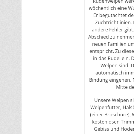
Rüdenwelpen werde
wöchentlich eine W
Er begutachtet de
Zuchtrichtlinien
andere Fehler gibt.
Abschied zu nehmen
neuen Familien umz
entspricht. Zu dies
in das Rudel ein. 
Welpen sind. D
automatisch imme
Bindung eingehen. N
Mitte d
Unsere Welpen sind
Welpenfutter, Hals
(einer Broschüre), 
kostenlosen Trimm
Gebiss und Hoden 