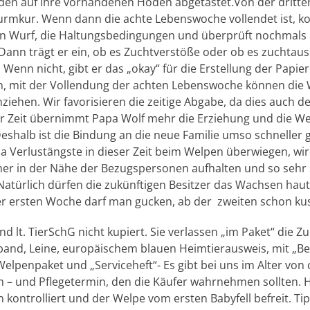
n auf ihre vorhandenen Hoden abgetastet.Von der dritte
urmkur. Wenn dann die achte Lebenswoche vollendet ist, k
n Wurf, die Haltungsbedingungen und überprüft nochmals 
. Dann trägt er ein, ob es Zuchtverstöße oder ob es zuchtau
 Wenn nicht, gibt er das „okay“ für die Erstellung der Papier
, mit der Vollendung der achten Lebenswoche können die W
iehen. Wir favorisieren die zeitige Abgabe, da dies auch d
er Zeit übernimmt Papa Wolf mehr die Erziehung und die W
Deshalb ist die Bindung an die neue Familie umso schneller g
a Verlustängste in dieser Zeit beim Welpen überwiegen, wir
r in der Nähe der Bezugspersonen aufhalten und so sehr 
atürlich dürfen die zukünftigen Besitzer das Wachsen hau
er ersten Woche darf man gucken, ab der zweiten schon ku
 lt. TierSchG nicht kupiert. Sie verlassen „im Paket“ die Zu
band, Leine, europäischem blauen Heimtierausweis, mit „B
Welpenpaket und „Serviceheft“- Es gibt bei uns im Alter von
 – und Pflegetermin, den die Käufer wahrnehmen sollten. 
kontrolliert und der Welpe vom ersten Babyfell befreit. Ti