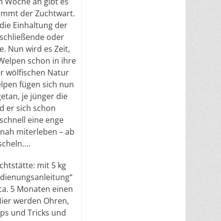
n Woche an gibt es
ommt der Zuchtwart.
die Einhaltung der
sschließende oder
e. Nun wird es Zeit,
elpen schon in ihre
er wölfischen Natur
elpen fügen sich nun
etan, je jünger die
d er sich schon
schnell eine enge
tnah miterleben – ab
scheln….
chtstätte: mit 5 kg
edienungsanleitung“
 ca. 5 Monaten einen
Hier werden Ohren,
pps und Tricks und