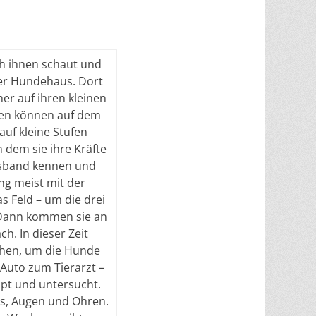
h ihnen schaut und
ser Hundehaus. Dort
er auf ihren kleinen
pen können auf dem
auf kleine Stufen
 dem sie ihre Kräfte
lsband kennen und
g meist mit der
 Feld – um die drei
 Dann kommen sie an
h. In dieser Zeit
chen, um die Hunde
Auto zum Tierarzt –
ipt und untersucht.
ls, Augen und Ohren.