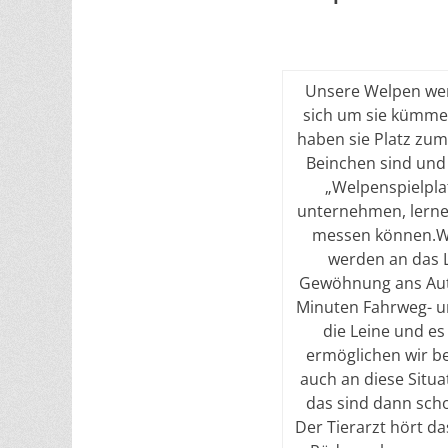
Unsere Welpen wer
sich um sie kümmer
haben sie Platz zum
Beinchen sind und
„Welpenspielplat
unternehmen, lernen
messen können.Wen
werden an das 
Gewöhnung ans Auto
Minuten Fahrweg- u
die Leine und es
ermöglichen wir b
auch an diese Situ
das sind dann scho
Der Tierarzt hört d