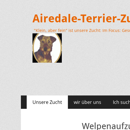
Airedale-Terrier-
"Klein, aber fein" ist unsere Zucht: Im Focus: G
Primäres
Zum
Unsere Zucht
wir über uns
Ich suc
Inhalt
Menü
springen
Welpenaufz