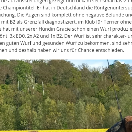
de auf Ausstellungen gezeigt und bekam sechsmal das v 1 
e Championtitel. Er hat in Deutschland die Röntgenuntersu
chung. Die Augen sind komplett ohne negative Befunde und
 mit B2 als Grenzfall diagnostiziert, im Klub für Terrier ohn
e hat mit unserer Hündin Gracie schon einen Wurf produzie
nt, 3x ED0, 2x A2 und 1x B2. Der Wurf ist sehr charakter- 
en guten Wurf und gesunden Wurf zu bekommen, sind sehr 
n und deshalb haben wir uns für Chance entschieden.