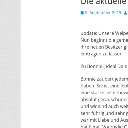
Die aktuell
Veröffentlicht
Au
9. September 2019
am
update: Unsere Welpe
Nun beginnt die geme
ihre neuen Besitzer g
eintragen zu lassen.
Zu Bonnie ( Ideal Dale
Bonnie zaubert jedem e
haben. Sie ist eine le
eine starke selbstbewu
absolut geräuschunem
und wir sind auch weit
sehr führig und sehr 
war mit Liebe und Au
hat 6 mal“Vorzüglich“