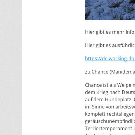
Hier gibt es mehr Inf
Hier gibt es ausführl
https://de.working-do
zu Chance (Manidemag
Chance ist als Welpe
dem Krieg nach Deuts
auf dem Hundeplatz. C
im Sinne von arbeitswi
komplett rechtsliege
geräuschunempfindlic
Terriertemperament un