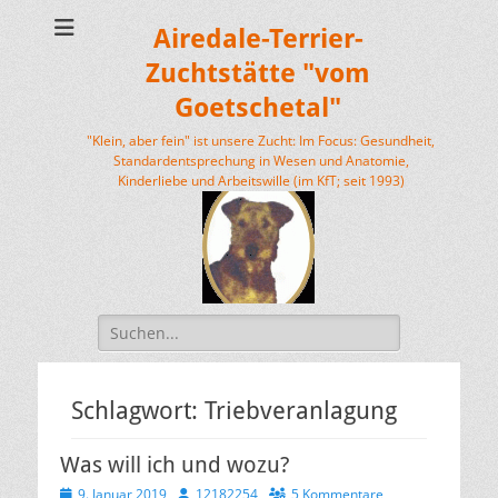
Airedale-Terrier-
Zuchtstätte "vom
Goetschetal"
"Klein, aber fein" ist unsere Zucht: Im Focus: Gesundheit,
Standardentsprechung in Wesen und Anatomie,
Kinderliebe und Arbeitswille (im KfT; seit 1993)
Suchen
nach:
Schlagwort:
Triebveranlagung
Was will ich und wozu?
Veröffentlicht
Autor
9. Januar 2019
12182254
5 Kommentare