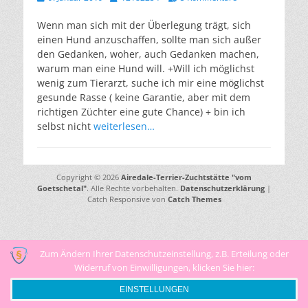
am
Wenn man sich mit der Überlegung trägt, sich
einen Hund anzuschaffen, sollte man sich außer
den Gedanken, woher, auch Gedanken machen,
warum man eine Hund will. +Will ich möglichst
wenig zum Tierarzt, suche ich mir eine möglichst
gesunde Rasse ( keine Garantie, aber mit dem
richtigen Züchter eine gute Chance) + bin ich
selbst nicht
weiterlesen…
Copyright © 2026
Airedale-Terrier-Zuchtstätte "vom
Goetschetal"
. Alle Rechte vorbehalten.
Datenschutzerklärung
|
Catch Responsive von
Catch Themes
Zum Ändern Ihrer Datenschutzeinstellung, z.B. Erteilung oder
Widerruf von Einwilligungen, klicken Sie hier:
EINSTELLUNGEN