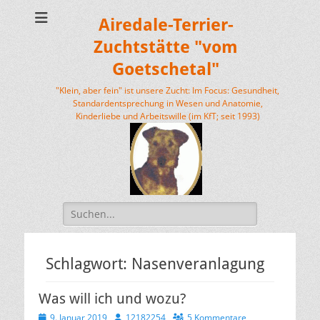
Airedale-Terrier-
Zuchtstätte "vom
Goetschetal"
"Klein, aber fein" ist unsere Zucht: Im Focus: Gesundheit,
Standardentsprechung in Wesen und Anatomie,
Kinderliebe und Arbeitswille (im KfT; seit 1993)
Suchen
nach:
Schlagwort:
Nasenveranlagung
Was will ich und wozu?
Veröffentlicht
Autor
9. Januar 2019
12182254
5 Kommentare