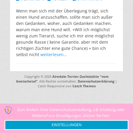
am
Wenn man sich mit der Überlegung trägt, sich
einen Hund anzuschaffen, sollte man sich außer
den Gedanken, woher, auch Gedanken machen,
warum man eine Hund will. +Will ich möglichst
wenig zum Tierarzt, suche ich mir eine möglichst
gesunde Rasse ( keine Garantie, aber mit dem
richtigen Züchter eine gute Chance) + bin ich
selbst nicht
weiterlesen…
Copyright © 2026
Airedale-Terrier-Zuchtstätte "vom
Goetschetal"
. Alle Rechte vorbehalten.
Datenschutzerklärung
|
Catch Responsive von
Catch Themes
Zum Ändern Ihrer Datenschutzeinstellung, z.B. Erteilung oder
Widerruf von Einwilligungen, klicken Sie hier:
EINSTELLUNGEN