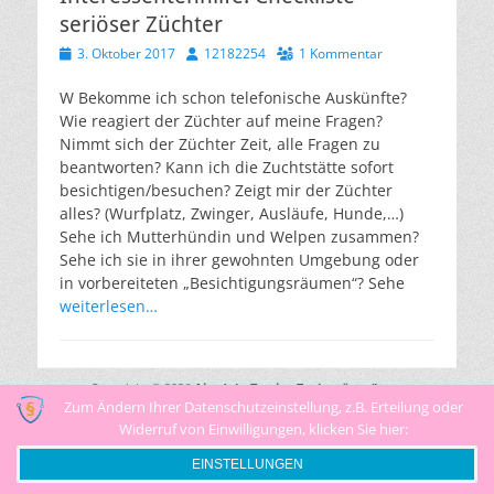
seriöser Züchter
Veröffentlicht
Autor
3. Oktober 2017
12182254
1 Kommentar
am
W Bekomme ich schon telefonische Auskünfte?
Wie reagiert der Züchter auf meine Fragen?
Nimmt sich der Züchter Zeit, alle Fragen zu
beantworten? Kann ich die Zuchtstätte sofort
besichtigen/besuchen? Zeigt mir der Züchter
alles? (Wurfplatz, Zwinger, Ausläufe, Hunde,…)
Sehe ich Mutterhündin und Welpen zusammen?
Sehe ich sie in ihrer gewohnten Umgebung oder
in vorbereiteten „Besichtigungsräumen“? Sehe
weiterlesen…
Copyright © 2026
Airedale-Terrier-Zuchtstätte "vom
Goetschetal"
Zum Ändern Ihrer Datenschutzeinstellung, z.B. Erteilung oder
. Alle Rechte vorbehalten.
Datenschutzerklärung
|
Catch Responsive von
Catch Themes
Widerruf von Einwilligungen, klicken Sie hier:
EINSTELLUNGEN