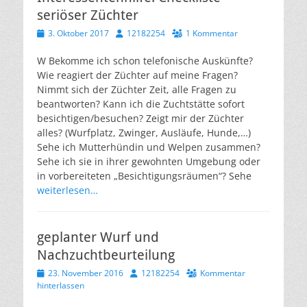
seriöser Züchter
Veröffentlicht
Autor
3. Oktober 2017
12182254
1 Kommentar
am
W Bekomme ich schon telefonische Auskünfte?
Wie reagiert der Züchter auf meine Fragen?
Nimmt sich der Züchter Zeit, alle Fragen zu
beantworten? Kann ich die Zuchtstätte sofort
besichtigen/besuchen? Zeigt mir der Züchter
alles? (Wurfplatz, Zwinger, Ausläufe, Hunde,…)
Sehe ich Mutterhündin und Welpen zusammen?
Sehe ich sie in ihrer gewohnten Umgebung oder
in vorbereiteten „Besichtigungsräumen“? Sehe
weiterlesen…
geplanter Wurf und
Nachzuchtbeurteilung
Veröffentlicht
Autor
23. November 2016
12182254
Kommentar
am
hinterlassen