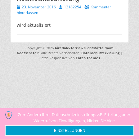
Veröffentlicht
Autor
23. November 2016
12182254
Kommentar
am
hinterlassen
wird aktualisiert
Copyright © 2026
Airedale-Terrier-Zuchtstätte "vom
Goetschetal"
. Alle Rechte vorbehalten.
Datenschutzerklärung
|
Catch Responsive von
Catch Themes
Zum Ändern Ihrer Datenschutzeinstellung, z.B. Erteilung oder
Widerruf von Einwilligungen, klicken Sie hier:
EINSTELLUNGEN