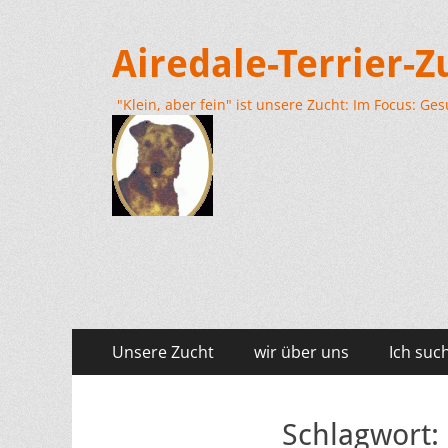
Airedale-Terrier-
"Klein, aber fein" ist unsere Zucht: Im Focus: G
Primäres
Zum
Unsere Zucht
wir über uns
Ich suc
Inhalt
Menü
springen
Schlagwort: