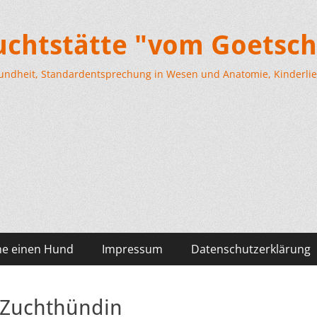
Zuchtstätte "vom Goetsch
esundheit, Standardentsprechung in Wesen und Anatomie, Kinderlieb
he einen Hund
Impressum
Datenschutzerklärung
Zuchthündin