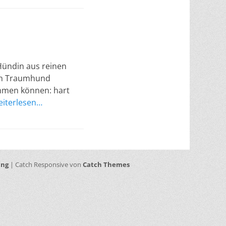
Hündin aus reinen
sen Traumhund
mmen können: hart
eiterlesen…
ung
| Catch Responsive von
Catch Themes